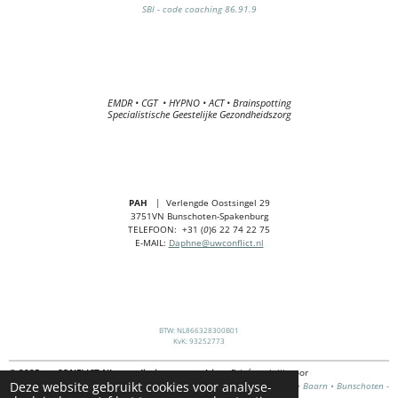
SBI - code coaching 86.91.9
EMDR • CGT
• HYPNO
• ACT
• Brainspotting
Specialistische Geestelijke Gezondheidszorg
PAH
| Verlengde Oostsingel 29
3751VN Bunschoten-Spakenburg
TELEFOON: +31 (
0
)6 22 74 22 75
E-MAIL:
Daphne@uwconflict.nl
BTW: NL866328300B01
KvK: 93252773
© 2025 uwCONFLICT.NL
•
mediation en coaching
. Privé praktijk voor
Deze website gebruikt cookies voor analyse-
conflictbemiddeling, psychotherapie en relatietherapie.
Amersfoort • Baarn • Bunschoten -