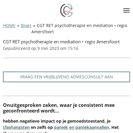
Ga
direct
naar
de
HOME
»
Blogs
»
CGT RET psychotherapie en mediation • regio
hoofdinhoud
Amersfoort
CGT RET psychotherapie en mediation • regio Amersfoort
Gepubliceerd op 9 mei 2023 om 15:16
VRAAG EEN VRIJBLIJVEND ADVIESCONSULT AAN
Onuitgesproken zaken, waar je consistent mee
geconfronteerd wordt...
hebben negatieve impact op je
gemoedstoestand, je
(
faal
)angsten
en zelfs op
paniek en paniekaanvallen
. Het