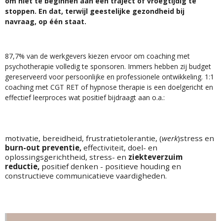
om niet te beginnen aan een traject of vroegtijdig te
stoppen. En dat, terwijl geestelijke gezondheid bij
navraag, op één staat.
87,7% van de werkgevers kiezen ervoor om coaching met
psychotherapie volledig te sponsoren. Immers hebben zij budget
gereserveerd voor persoonlijke en professionele ontwikkeling. 1:1
coaching met CGT RET of hypnose therapie is een doelgericht en
effectief leerproces wat positief bijdraagt aan o.a.:
motivatie, bereidheid, frustratietolerantie, (
werk
)
stress en
burn-out preventie,
effectiviteit,
doel- en
oplossingsgerichtheid,
stress- en
ziekteverzuim
reductie,
positief denken - positieve houding
en
constructieve communicatieve vaardigheden.