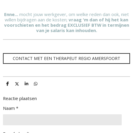
Enne...
mocht jouw werkgever, om welke reden dan ook, niet
willen bijdragen aan de kosten;
vraag 'm dan of hij het kan
voorschieten en het bedrag EXCLUSIEF BTW in termijnen
van je salaris kan inhouden.
CONTACT MET EEN THERAPEUT REGIO AMERSFOORT
D
D
S
D
e
e
h
e
l
e
a
l
e
l
r
e
Reactie plaatsen
n
e
n
Naam *