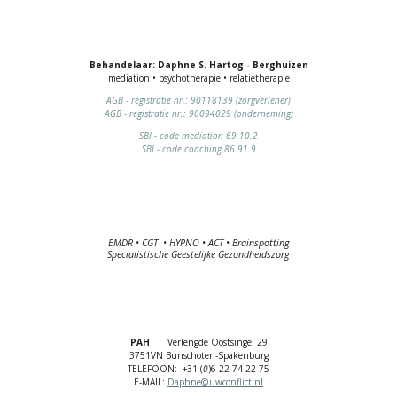
Behandelaar: Daphne S. Hartog - Berghuizen
mediation • psychotherapie • relatietherapie
AGB - registratie nr.: 90118139 (zorgverlener)
AGB - registratie nr.: 90094029 (onderneming)
SBI - code mediation 69.10.2
SBI - code coaching 86.91.9
EMDR • CGT
• HYPNO
• ACT
• Brainspotting
Specialistische Geestelijke Gezondheidszorg
PAH
| Verlengde Oostsingel 29
3751VN Bunschoten-Spakenburg
TELEFOON: +31 (
0
)6 22 74 22 75
E-MAIL:
Daphne@uwconflict.nl