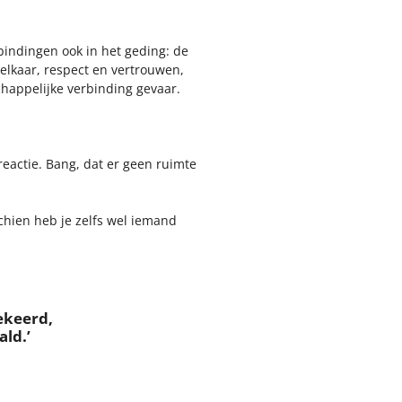
indingen ook in het geding: de
elkaar, respect en vertrouwen,
schappelijke verbinding gevaar.
reactie. Bang, dat er geen ruimte
chien heb je zelfs wel iemand
ekeerd,
ld.’