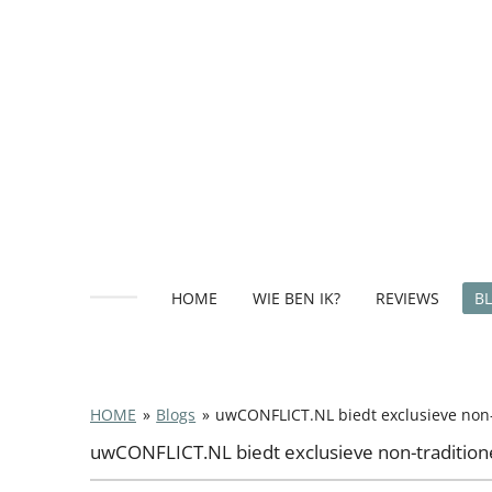
Ga
direct
naar
de
hoofdinhoud
HOME
WIE BEN IK?
REVIEWS
B
HOME
»
Blogs
»
uwCONFLICT.NL biedt exclusieve non-t
uwCONFLICT.NL biedt exclusieve non-traditione