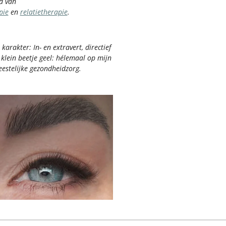
d van
pie
en
relatietherapie
.
karakter: In- en extravert, directief
 klein beetje geel: hélemaal op mijn
geestelijke gezondheidzorg.