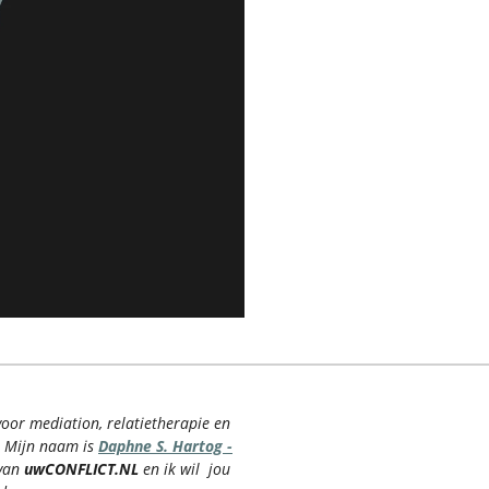
voor mediation, relatietherapie en
.
Mijn naam is
Daphne S. Hartog -
 van
uwCONFLICT.NL
en ik wil jou