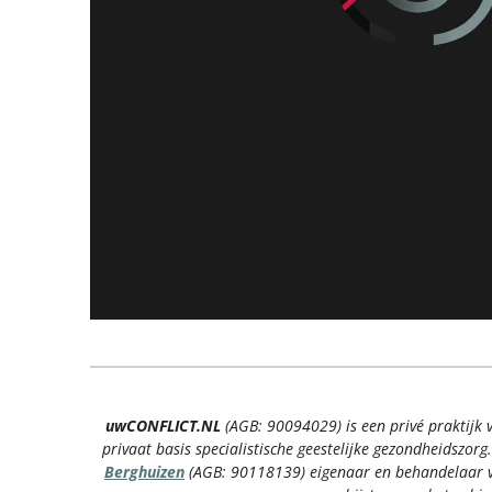
uwCONFLICT.NL
(AGB: 90094029) is een privé praktijk 
privaat basis specialistische geestelijke gezondheidszorg
Berghuizen
(AGB: 90118139) eigenaar en behandelaar