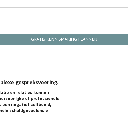
GRATIS KENNISMAKING PLANNEN
mplexe gespreksvoering.
atie en relaties kunnen
ersoonlijke of professionele
: een negatief zelfbeeld,
onele schuldgevoelens of