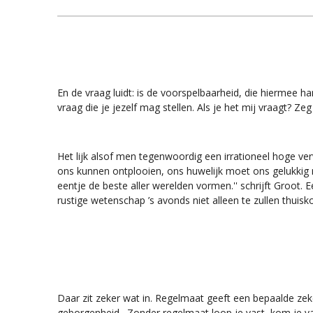
En de vraag luidt: is de voorspelbaarheid, die hiermee ha
vraag die je jezelf mag stellen. Als je het mij vraagt? Ze
Het lijk alsof men tegenwoordig een irrationeel hoge verw
ons kunnen ontplooien, ons huwelijk moet ons gelukkig
eentje de beste aller werelden vormen.'' schrijft Groot. 
rustige wetenschap ’s avonds niet alleen te zullen thui
Daar zit zeker wat in. Regelmaat geeft een bepaalde zeke
geborgenheid. Zonder regelmaat loop je vast, kom je vaak 