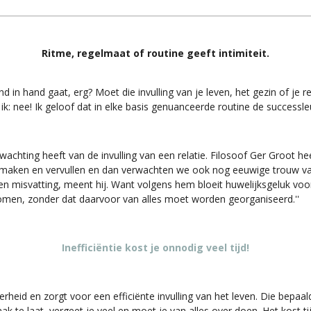
Ritme, regelmaat of routine geeft intimiteit.
nd in hand gaat, erg? Moet die invulling van je leven, het gezin of je 
g ik: nee! Ik geloof dat in elke basis genuanceerde routine de successleu
achting heeft van de invulling van een relatie. Filosoof Ger Groot hee
 maken en vervullen en dan verwachten we ook nog eeuwige trouw van
Een misvatting, meent hij. Want volgens hem bloeit huwelijksgeluk voora
skomen, zonder dat daarvoor van alles moet worden georganiseerd.''
Inefficiëntie kost je onnodig veel tijd!
rheid en zorgt voor een efficiënte invulling van het leven. Die bepaa
te laat, vergeet je veel en moet je van alles over doen. Het kost tijd