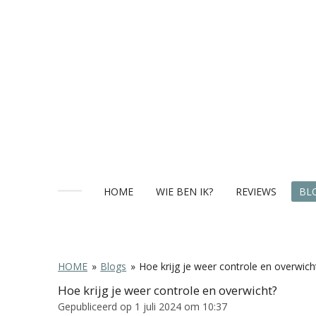
Ga
direct
naar
de
hoofdinhoud
HOME
WIE BEN IK?
REVIEWS
BL
HOME
»
Blogs
»
Hoe krijg je weer controle en overwich
Hoe krijg je weer controle en overwicht?
Gepubliceerd op 1 juli 2024 om 10:37