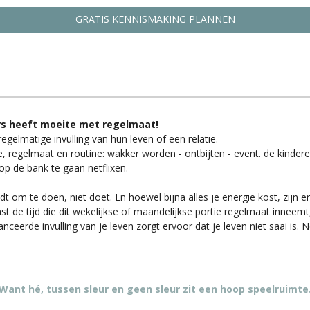
GRATIS KENNISMAKING PLANNEN
ers heeft moeite met regelmaat!
elmatige invulling van hun leven of een relatie.
me, regelmaat en routine: wakker worden - ontbijten - event. de kinde
op de bank te gaan netflixen.
dt om te doen, niet doet. En hoewel bijna alles je energie kost, zijn 
st de tijd die dit wekelijkse of maandelijkse portie regelmaat inneem
eerde invulling van je leven zorgt ervoor dat je leven niet saai is. Ne
Want hé, tussen sleur en geen sleur zit een hoop speelruimte